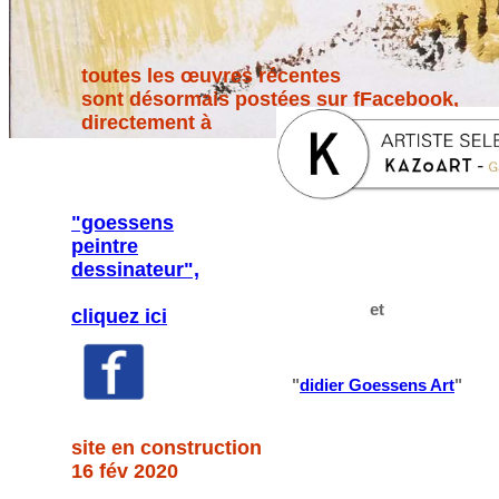
toutes les œuvres récentes
sont désormais postées sur fFacebook,
directement à
"goessens
peintre
dessinateur",
et
cliquez ici
"
didier Goessens Art
"
site en construction
16 fév 2020