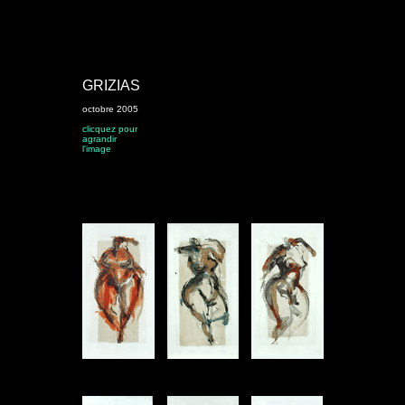
GRIZIAS
octobre 2005
clicquez pour
agrandir
l'image